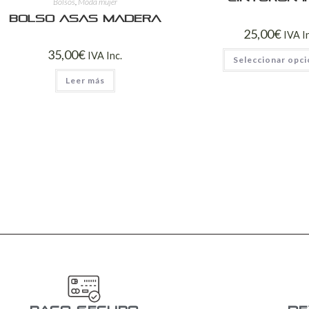
Bolsos
,
Moda mujer
Bolso asas madera
25,00
€
IVA I
35,00
€
IVA Inc.
Seleccionar opc
Leer más