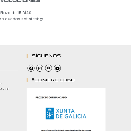
voluciones
Plazo de 15 DÍAS
 no quedas satisfech@.
Síguenos
#comercio360
…
TARIOS