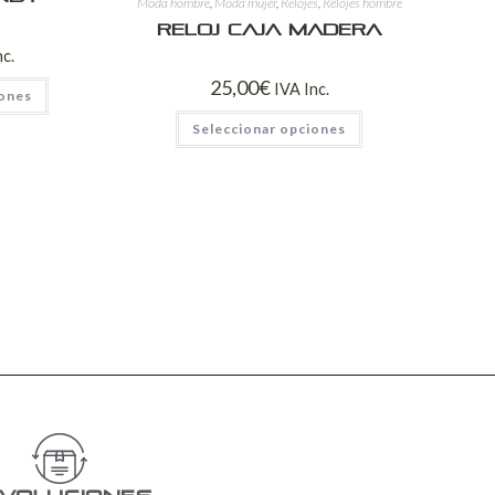
Moda hombre
,
Moda mujer
,
Relojes
,
Relojes hombre
Reloj caja madera
nc.
25,00
€
IVA Inc.
iones
Seleccionar opciones