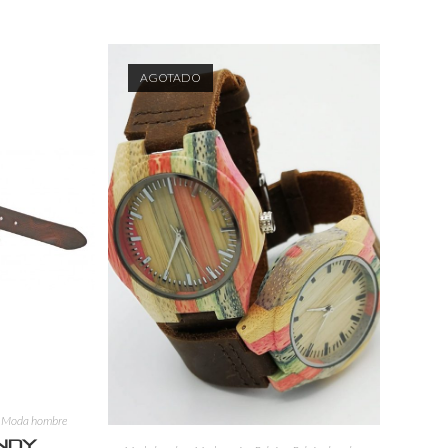
AGOTADO
,
Moda hombre
Indy