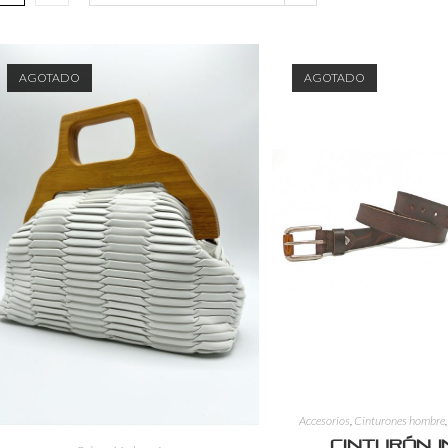
AGOTADO
AGOTADO
Accesorios
,
Cinturones hombre
Cinturón 