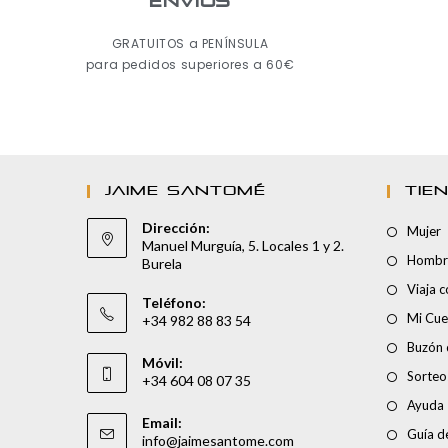
ENVÍOS
GRATUITOS a PENÍNSULA
para pedidos superiores a 60€
JAIME SANTOMÉ
TIE
Dirección:
Mujer
Manuel Murguía, 5. Locales 1 y 2.
Hombr
Burela
Viaja 
Teléfono:
Mi Cue
+34 982 88 83 54
Buzón 
Móvil:
Sorteo
+34 604 08 07 35
Ayuda
Email:
Guía de
info@jaimesantome.com