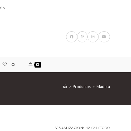
alo
0
0
>
Productos
>
Madera
VISUALIZACIÓN:
12
24
TODO