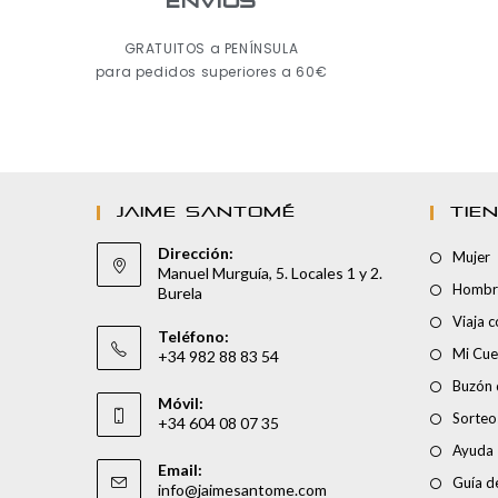
ENVÍOS
GRATUITOS a PENÍNSULA
para pedidos superiores a 60€
JAIME SANTOMÉ
TIE
Dirección:
Mujer
Manuel Murguía, 5. Locales 1 y 2.
Hombr
Burela
Viaja 
Teléfono:
Mi Cue
+34 982 88 83 54
Buzón 
Móvil:
Sorteo
+34 604 08 07 35
Ayuda
Email:
Guía de
info@jaimesantome.com