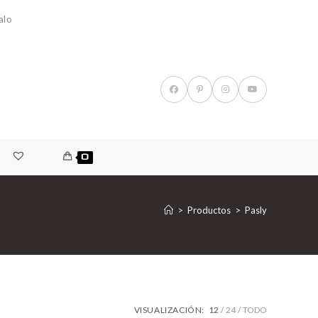
alo
0
>
Productos
>
Pasly
VISUALIZACIÓN:
12
24
TODO