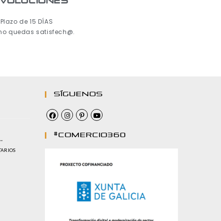
voluciones
Plazo de 15 DÍAS
 no quedas satisfech@.
Síguenos
#comercio360
…
TARIOS