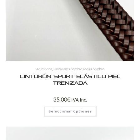
Accesorios
,
Cinturones hombre
,
Moda hombre
Cinturón sport elástico piel
trenzada
35,00
€
IVA Inc.
Seleccionar opciones